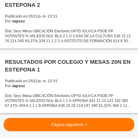
ESTEPONA 2
Publicado en 25/11/p. m. 23:31
Por
oigresz
Dist. Secc Mesa UBICACIÓN Electores UPYD IULV-CA PSOE PP
VOTANTES % VALIDOS NUL BLA 2 1 U CASA DE LA CULTURA 536 15 21
76 214 345 64,37% 334 11 2 2 2 U NSTITUTO DE FORMACIÓN 614 8 30
127 227 407 66,29% 405 2 6 2 3 A ENTRE TODOS 693 26 29 117 255 447
64,50%...
RESULTADOS POR COLEGIO Y MESAS 20N EN
ESTEPONA 1
Publicado en 25/11/p. m. 22:51
Por
oigresz
Dist. Secc Mesa UBICACIÓN Electores UPYD IULV-CA PSOE PP
VOTANTES % VALIDOS NUL BLA 1 1 A APRONA 541 11 23 121 192 365
67,47% 359 6 2 1 1 B APRONA 636 19 28 119 197 390 61,32% 388 2 11 1
1 C APRONA 640 18 24 134 202 405 63,28% 397 8 4 1 2 U I.E.S.
MEDITERRÁNEO...
Página siguiente >