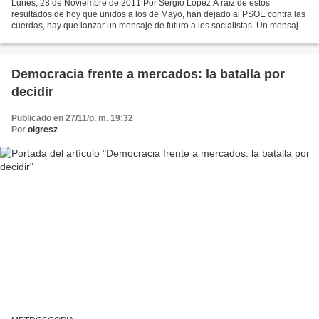
Lunes, 28 de Noviembre de 2011 Por Sergio López A raíz de estos
resultados de hoy que unidos a los de Mayo, han dejado al PSOE contra las
cuerdas, hay que lanzar un mensaje de futuro a los socialistas. Un mensaje
de esperanza. Hay que recuperar la voz...
Democracia frente a mercados: la batalla por
decidir
Publicado en 27/11/p. m. 19:32
Por
oigresz