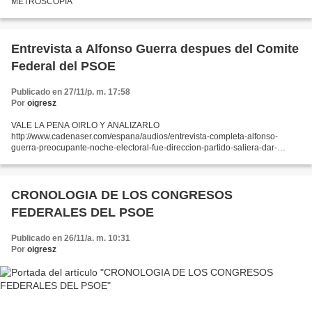
METROSCOPIA
Entrevista a Alfonso Guerra despues del Comite
Federal del PSOE
Publicado en 27/11/p. m. 17:58
Por
oigresz
VALE LA PENA OIRLO Y ANALIZARLO
http://www.cadenaser.com/espana/audios/entrevista-completa-alfonso-
guerra-preocupante-noche-electoral-fue-direccion-partido-saliera-dar-
cara/csrcsrpor/20111127csrcsrnac_2/Aes/
CRONOLOGIA DE LOS CONGRESOS
FEDERALES DEL PSOE
Publicado en 26/11/a. m. 10:31
Por
oigresz