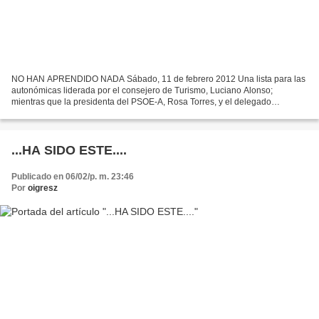
NO HAN APRENDIDO NADA Sábado, 11 de febrero 2012 Una lista para las
autonómicas liderada por el consejero de Turismo, Luciano Alonso;
mientras que la presidenta del PSOE-A, Rosa Torres, y el delegado
provincial de Obras Públicas, Enrique Benítez, ocuparán...
...HA SIDO ESTE....
Publicado en 06/02/p. m. 23:46
Por
oigresz