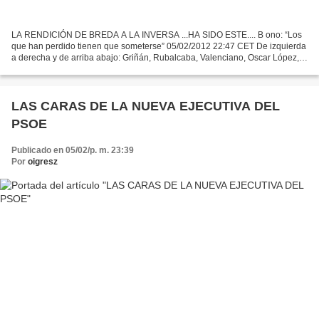
LA RENDICIÓN DE BREDA A LA INVERSA ...HA SIDO ESTE.... B ono: “Los
que han perdido tienen que someterse” 05/02/2012 22:47 CET De izquierda
a derecha y de arriba abajo: Griñán, Rubalcaba, Valenciano, Oscar López,
Patxi López , Causapié, Rodríguez Piñero,...
LAS CARAS DE LA NUEVA EJECUTIVA DEL
PSOE
Publicado en 05/02/p. m. 23:39
Por
oigresz