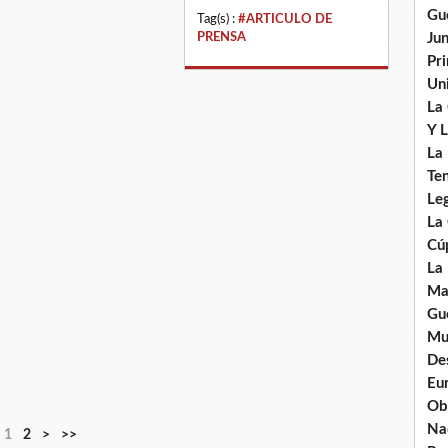
Gu
Tag(s) :
#ARTICULO DE
Ju
PRENSA
Pr
Uni
La
Y L
La
Ten
Leg
La
Cú
La
Ma
Gue
Mu
De
Eu
Ob
Nad
1
2
>
>>