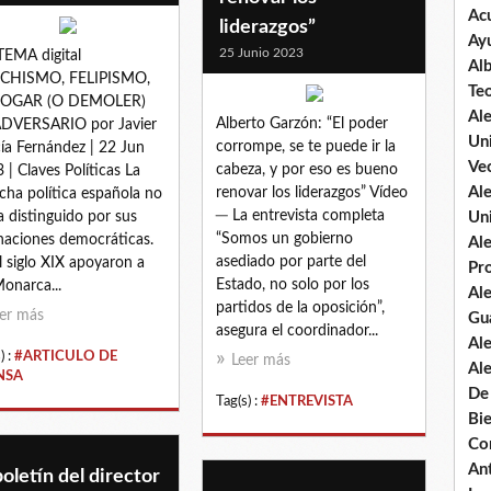
Ac
liderazgos”
Ay
25 Junio 2023
TEMA digital
Al
CHISMO, FELIPISMO,
Te
OGAR (O DEMOLER)
Al
Alberto Garzón: “El poder
ADVERSARIO por Javier
Un
corrompe, se te puede ir la
ía Fernández | 22 Jun
Vec
cabeza, y por eso es bueno
 | Claves Políticas La
Al
renovar los liderazgos” Vídeo
cha política española no
─ La entrevista completa
a distinguido por sus
Un
“Somos un gobierno
inaciones democráticas.
Al
asediado por parte del
l siglo XIX apoyaron a
Pr
Estado, no solo por los
onarca...
Al
partidos de la oposición”,
er más
Gu
asegura el coordinador...
Al
) :
#ARTICULO DE
Leer más
Al
NSA
De
Tag(s) :
#ENTREVISTA
Bi
Co
An
boletín del director