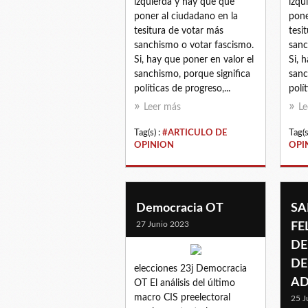
izquierda y hay que que
izqu
poner al ciudadano en la
pone
tesitura de votar más
tesi
sanchismo o votar fascismo.
sanc
Si, hay que poner en valor el
Si, 
sanchismo, porque significa
sanc
políticas de progreso,...
polít
Leer más
Le
Tag(s) :
#ARTICULO DE
Tag(s
OPINION
OPI
Democracia OT
SA
27 Junio 2023
FE
DE
DE
elecciones 23j Democracia
AD
OT El análisis del último
macro CIS preelectoral
25 J