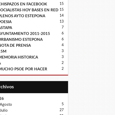
15
CHISPAZOS EN FACEBOOK
15
SOCIALISTAS HOY BASES EN RED
14
PLENOS AYTO ESTEPONA
13
POESIA
7
ASTAPA
6
AYUNTAMIENTO 2011-2015
6
URBANISMO ESTEPONA
4
NOTA DE PRENSA
3
15M
3
MEMORIA HISTORICA
2
A
2
MUCHO PSOE POR HACER
Archivos
26
5
Agosto
27
Julio