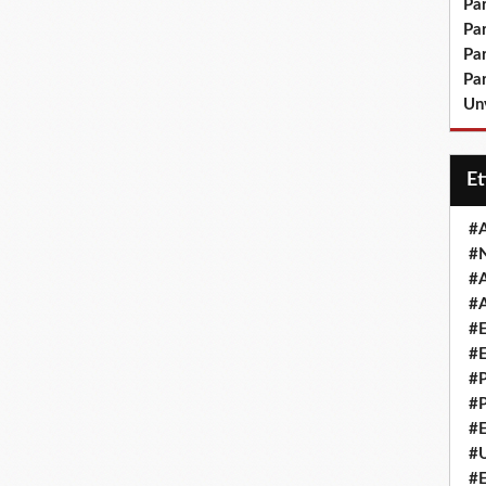
Pa
Pa
Pa
Pa
Un
E
#
#
#
#
#
#
#
#
#
#
#