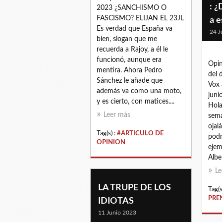
: 
2023 ¿SANCHISMO O
FASCISMO? ELIJAN EL 23JL
a e
Es verdad que España va
24 J
bien, slogan que me
recuerda a Rajoy, a él le
funcionó, aunque era
Opin
mentira. Ahora Pedro
del 
Sánchez le añade que
Vox 
además va como una moto,
juni
y es cierto, con matices....
Hola
Leer más
sema
ojal
Tag(s) :
#ARTICULO DE
podr
OPINION
ejem
Albe
Le
LA TRUPE DE LOS
Tag(s
PRE
IDIOTAS
11 Junio 2023