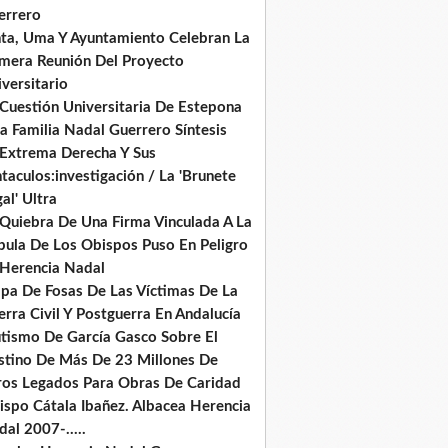
errero
nta, Uma Y Ayuntamiento Celebran La
imera Reunión Del Proyecto
versitario
 Cuestión Universitaria De Estepona
a Familia Nadal Guerrero Síntesis
 Extrema Derecha Y Sus
taculos:investigación / La 'Brunete
al' Ultra
 Quiebra De Una Firma Vinculada A La
pula De Los Obispos Puso En Peligro
 Herencia Nadal
pa De Fosas De Las Víctimas De La
rra Civil Y Postguerra En Andalucía
tismo De García Gasco Sobre El
stino De Más De 23 Millones De
ros Legados Para Obras De Caridad
ispo Cátala Ibañez. Albacea Herencia
al 2007-.....