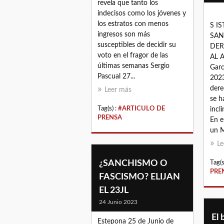
revela que tanto los
indecisos como los jóvenes y
los estratos con menos
S IS
ingresos son más
SAN
susceptibles de decidir su
DER
voto en el fragor de las
AL 
últimas semanas Sergio
Garc
Pascual 27...
2023
dere
Leer más
se h
Tag(s) :
#ARTICULO DE
incl
PRENSA
En e
un M
Le
¿SANCHISMO O
Tag(s
PRE
FASCISMO? ELIJAN
EL 23JL
24 Junio 2023
El 
Estepona 25 de Junio de