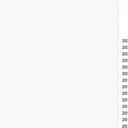
20
20
20
20
20
20
20
20
20
20
20
20
20
20