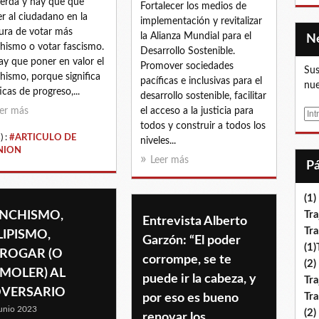
ierda y hay que que
Fortalecer los medios de
r al ciudadano en la
implementación y revitalizar
tura de votar más
la Alianza Mundial para el
hismo o votar fascismo.
Desarrollo Sostenible.
hay que poner en valor el
Promover sociedades
Sus
hismo, porque significa
pacíficas e inclusivas para el
nue
icas de progreso,...
desarrollo sostenible, facilitar
el acceso a la justicia para
er más
E
todos y construir a todos los
m
) :
#ARTICULO DE
niveles...
a
NION
i
Leer más
l
(1)
NCHISMO,
Tra
Entrevista Alberto
Tr
LIPISMO,
Garzón: “El poder
(1
ROGAR (O
corrompe, se te
(2)
MOLER) AL
puede ir la cabeza, y
Tra
VERSARIO
Tr
por eso es bueno
unio 2023
(2)
renovar los