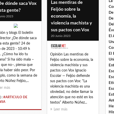
La
Las mentiras de
¿De dónde saca Vox
Co
Feijóo sobre la
sta gente?
De
economía, la
unio 2023
De 
violencia machista y
De
sus pactos con Vox
Évo
ión y blogs El boletín
El
20 Junio 2023
director ¿De dónde saca
Un
a esta gente? 24 de
Co
o de 2023 - 10:49 h
El 
. ¿Cómo ha ido tu
Opinión Las mentiras de
Uni
na? Si ha sido mala –
Feijóo sobre la economía, la
á que no–, piensa que
Ent
violencia machista y sus
ía haber sido peor. Por
pactos con Vox Ignacio
Es
plo, como la semana de
Escolar — Feijóo defiende
Es
rto Núñez Feijóo,...
sus pactos con Vox: “La
Eti
violencia machista es una
er más
Esc
obviedad, no debe llamar la
Es
atención que no esté en los
) :
#ARTICULO DE
An
NSA
textos” Alberto Núñez...
He
Leer más
Hi