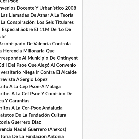
 Cef Psoe
nvenios Docente Y Urbanístico 2008
 Las Llamadas De Aznar A La Teoría
La Conspiración: Los Seis Titulares
l Especial Sobre El 11M De 'Lo De
le'
 Arzobispado De Valencia Controla
a Herencia Millonaria Que
rresponde Al Municipio De Ontinyent
Edil Del Psoe Que Alegó Al Convenio
versitario Niega Ir Contra El Alcalde
revista A Sergio López
crito A La Cep Psoe-A Malaga
critos A La Cef Psoe Y Comision De
ca Y Garantias
ritos A La Cer-Psoe Andalucia
tatutos De La Fundación Cultural
tonia Guerrero Diaz
rencia Nadal Guerrero (Anexos)
storia De La Fundacion Antonia