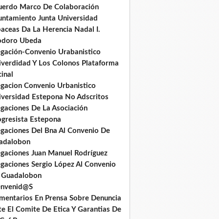
uerdo Marco De Colaboración
untamiento Junta Universidad
baceas Da La Herencia Nadal I.
odoro Ubeda
egación-Convenio Urabanistico
iverdidad Y Los Colonos Plataforma
inal
egacion Convenio Urbanistico
iversidad Estepona No Adscritos
egaciones De La Asociación
ogresista Estepona
egaciones Del Bna Al Convenio De
adalobon
egaciones Juan Manuel Rodríguez
egaciones Sergio López Al Convenio
 Guadalobon
envenid@S
mentarios En Prensa Sobre Denuncia
te El Comite De Etica Y Garantias De