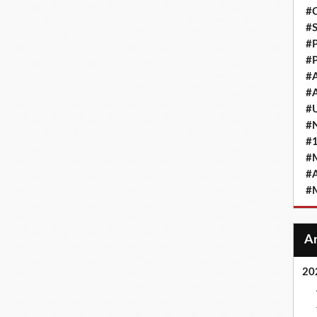
#
#
#
#
#
#
#
#
#
#
#
#
20