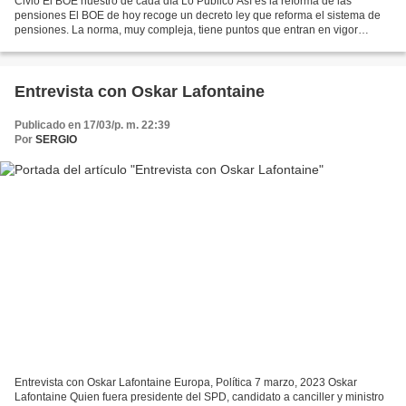
Civio El BOE nuestro de cada día Lo Público Así es la reforma de las
pensiones El BOE de hoy recoge un decreto ley que reforma el sistema de
pensiones. La norma, muy compleja, tiene puntos que entran en vigor
mañana, otros en abril, en mayo, en 2024,...
Entrevista con Oskar Lafontaine
Publicado en 17/03/p. m. 22:39
Por
SERGIO
Entrevista con Oskar Lafontaine Europa, Política 7 marzo, 2023 Oskar
Lafontaine Quien fuera presidente del SPD, candidato a canciller y ministro