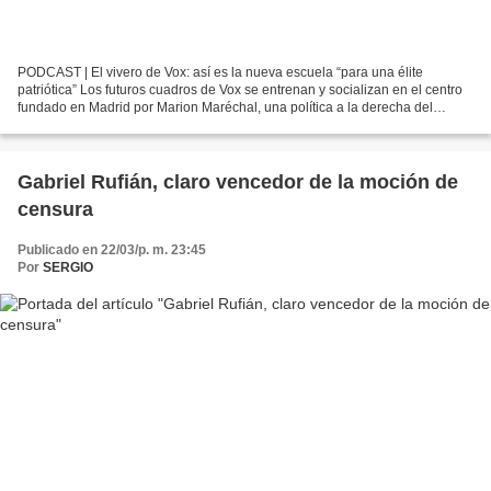
PODCAST | El vivero de Vox: así es la nueva escuela “para una élite
patriótica” Los futuros cuadros de Vox se entrenan y socializan en el centro
fundado en Madrid por Marion Maréchal, una política a la derecha del
lepenismo. Te contamos cómo es por dentro...
Gabriel Rufián, claro vencedor de la moción de
censura
Publicado en 22/03/p. m. 23:45
Por
SERGIO