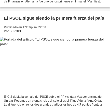
de Finanzas en Alemania fue uno de los primeros en firmar el “Manifiesto
por la Paz” iniciado por Sahra Wagenknecht,...
El PSOE sigue siendo la primera fuerza del país
Publicado en 17/03/p. m. 22:08
Por
SERGIO
El CIS dobla la ventaja del PSOE sobre el PP y sitúa a Vox por encima de
Unidas Podemos en plena crisis del 'solo sí es sí' Iñigo Aduriz / Ana Ordaz
La diferencia entre los dos grandes partidos es hoy de 4,7 puntos frente a la
ventaja del barómetro anterior,...