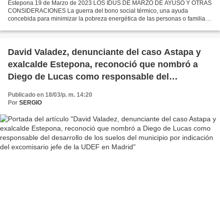
Estepona 19 de Marzo de 2023 LOS IDUS DE MARZO DE AYUSO Y OTRAS
CONSIDERACIONES La guerra del bono social térmico, una ayuda
concebida para minimizar la pobreza energética de las personas o familias
más vulnerables. En este colectivo, se incluyen las...
David Valadez, denunciante del caso Astapa y
exalcalde Estepona, reconoció que nombró a
Diego de Lucas como responsable del
desarrollo de los suelos del municipio por
Publicado en 18/03/p. m. 14:20
indicación del excomisario jefe de la UDEF en
Por
SERGIO
Madrid