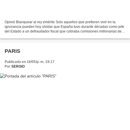
Opinió Blanquear al rey emérito Solo aquellos que prefieren vivir en la
ignorancia pueden hoy olvidar que España tuvo durante décadas como jefe
del Estado a un defraudador fiscal que cobraba comisiones millonarias de
dictaduras — El rey emérito protagoniza...
PARIS
Publicado en 16/05/p. m. 19:17
Por
SERGIO