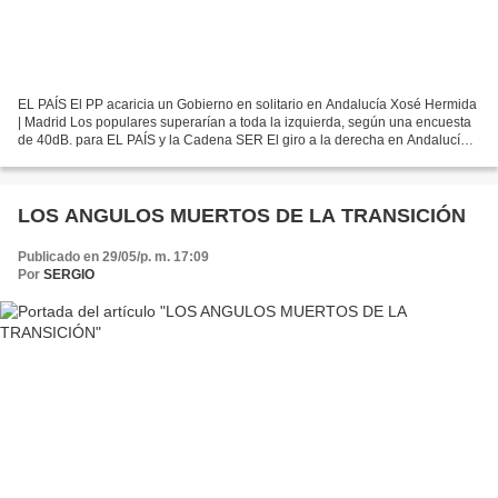
EL PAÍS El PP acaricia un Gobierno en solitario en Andalucía Xosé Hermida
| Madrid Los populares superarían a toda la izquierda, según una encuesta
de 40dB. para EL PAÍS y la Cadena SER El giro a la derecha en Andalucía
se consolida, según el ‘CIS andaluz’...
LOS ANGULOS MUERTOS DE LA TRANSICIÓN
Publicado en 29/05/p. m. 17:09
Por
SERGIO