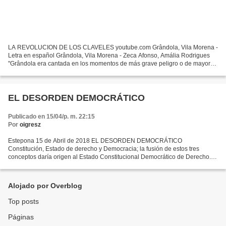
LA REVOLUCION DE LOS CLAVELES youtube.com Grândola, Vila Morena -
Letra en español Grândola, Vila Morena - Zeca Afonso, Amália Rodrigues
"Grândola era cantada en los momentos de más grave peligro o de mayor
entusiasmo..." El… Grándola, Villa Morenatierra...
EL DESORDEN DEMOCRÁTICO
Publicado en 15/04/p. m. 22:15
Por
oigresz
Estepona 15 de Abril de 2018 EL DESORDEN DEMOCRÁTICO
Constitución, Estado de derecho y Democracia; la fusión de estos tres
conceptos daría origen al Estado Constitucional Democrático de Derecho.
Para poder entender esta idea escojamos la Constitución...
Alojado por Overblog
Top posts
Páginas