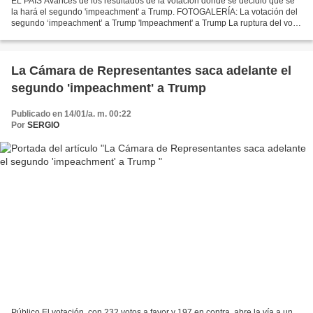
EL PAÍS Avances de los resultados de la votación dónde se decidió que se
la hará el segundo 'impeachment' a Trump. FOTOGALERÍA: La votación del
segundo ‘impeachment’ a Trump 'Impeachment' a Trump La ruptura del voto
convierte este proceso de destitución...
La Cámara de Representantes saca adelante el
segundo 'impeachment' a Trump
Publicado en 14/01/a. m. 00:22
Por
SERGIO
Público El votación, con 232 votos a favor y 197 en contra, abre la vía a un