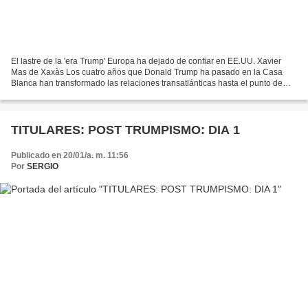
El lastre de la 'era Trump' Europa ha dejado de confiar en EE.UU. Xavier
Mas de Xaxàs Los cuatro años que Donald Trump ha pasado en la Casa
Blanca han transformado las relaciones transatlánticas hasta el punto de
que la mayoría de europeos (60%) consideran...
TITULARES: POST TRUMPISMO: DIA 1
Publicado en 20/01/a. m. 11:56
Por
SERGIO