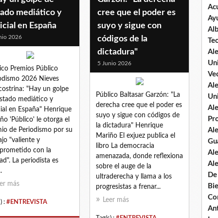
Ac
tado mediático y
cree que el poder es
Ay
icial en España
suyo y sigue con
Al
nio 2026
códigos de la
Te
dictadura"
Al
Un
5 Junio 2026
ico Premios Público
Vec
odismo 2026 Nieves
Al
ostrina: "Hay un golpe
Público Baltasar Garzón: "La
Un
stado mediático y
derecha cree que el poder es
Al
cial en España" Henrique
suyo y sigue con códigos de
Pr
ño 'Público' le otorga el
la dictadura" Henrique
io de Periodismo por su
Al
Mariño El exjuez publica el
ajo "valiente y
Gu
libro La democracia
rometido con la
Al
amenazada, donde reflexiona
ad". La periodista es
Al
sobre el auge de la
.
De
ultraderecha y llama a los
er más
Bi
progresistas a frenar...
Co
Leer más
) :
#ENTREVISTA
An
Tag(s) :
#ENTREVISTA