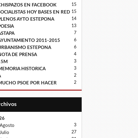
15
CHISPAZOS EN FACEBOOK
15
SOCIALISTAS HOY BASES EN RED
14
PLENOS AYTO ESTEPONA
13
POESIA
7
ASTAPA
6
AYUNTAMIENTO 2011-2015
6
URBANISMO ESTEPONA
4
NOTA DE PRENSA
3
15M
3
MEMORIA HISTORICA
2
A
2
MUCHO PSOE POR HACER
Archivos
26
3
Agosto
27
Julio