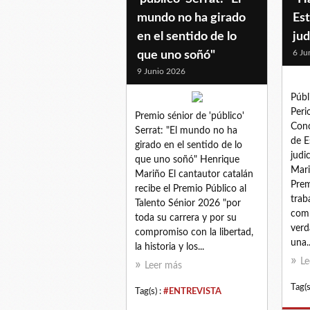
mundo no ha girado
Es
en el sentido de lo
jud
6 Ju
que uno soñó"
9 Junio 2026
Públ
Peri
Premio sénior de 'público'
Conc
Serrat: "El mundo no ha
de E
girado en el sentido de lo
judi
que uno soñó" Henrique
Mari
Mariño El cantautor catalán
Prem
recibe el Premio Público al
trab
Talento Sénior 2026 "por
comp
toda su carrera y por su
verd
compromiso con la libertad,
una..
la historia y los...
Le
Leer más
Tag(s
Tag(s) :
#ENTREVISTA