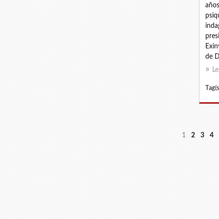
años
psiq
inda
pres
Exin
de D
Le
Tag(s
1
2
3
4