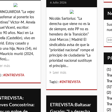
6 Julio 2026
VANGUARDIA “La vejez
lasfemar al ponerte los
Nicolás Sartorius: “La
etines” Víctor-M. Amela
derecha que viene no es la
Sus
el Vicent, escritor:
de siempre, este PP no es
nue
o 90 años. Nací en La
heredero de la Transición”
ella (Castellón), vivo en
José Marcos | Madrid El
E
id. Estoy casado y
sindicalista avisa de que la
m
o una hija, Nora (54), mi
“prioridad nacional” rompe el
a
 Mauricio murió (2024,
principio de ciudadanía “La
i
os),...
prioridad nacional sustituye
l
er más
el principio...
(1)
Leer más
Tra
) :
#ENTREVISTA
Tr
Tag(s) :
#ENTREVISTA
(1
(2)
NTREVISTA:
Tra
Tr
eves Concostrina:
ETREVISTA:Baltasar
(2)
ay un golpe de
Garzón: "La derecha