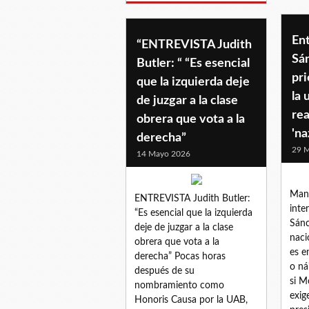
En
“ENTREVISTA Judith
Sán
Butler: “ “Es esencial
pri
que la izquierda deje
la 
de juzgar a la clase
rea
obrera que vota a la
'na
derecha”
29 
14 Mayo 2026
Manu
ENTREVISTA Judith Butler:
inte
“Es esencial que la izquierda
Sánc
deje de juzgar a la clase
naci
obrera que vota a la
es e
derecha” Pocas horas
o ná
después de su
si M
nombramiento como
exig
Honoris Causa por la UAB,