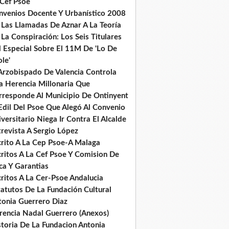
 Cef Psoe
nvenios Docente Y Urbanístico 2008
 Las Llamadas De Aznar A La Teoría
La Conspiración: Los Seis Titulares
l Especial Sobre El 11M De 'Lo De
le'
 Arzobispado De Valencia Controla
a Herencia Millonaria Que
rresponde Al Municipio De Ontinyent
Edil Del Psoe Que Alegó Al Convenio
versitario Niega Ir Contra El Alcalde
revista A Sergio López
crito A La Cep Psoe-A Malaga
critos A La Cef Psoe Y Comision De
ca Y Garantias
ritos A La Cer-Psoe Andalucia
tatutos De La Fundación Cultural
tonia Guerrero Diaz
rencia Nadal Guerrero (Anexos)
storia De La Fundacion Antonia