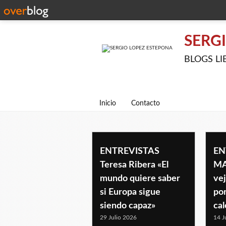
SERG
BLOGS LIBE
Inicio
Contacto
entrevista
ENTREVISTAS
EN
Teresa Ribera «El
MA
mundo quiere saber
vej
si Europa sigue
pon
siendo capaz»
cal
29 Julio 2026
14 J