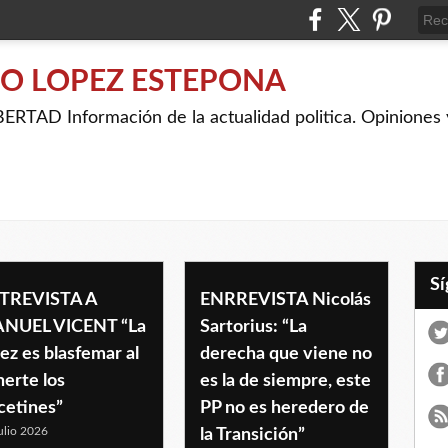
IO LOPEZ ESTEPONA
RTAD Información de la actualidad politica. Opiniones y
TREVISTA A
ENRREVISTA Nicolás
NUEL VICENT “La
Sartorius: “La
ez es blasfemar al
derecha que viene no
erte los
es la de siempre, este
cetines”
PP no es heredero de
ulio 2026
la Transición”