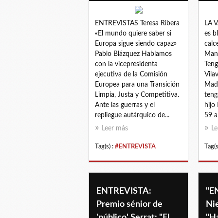
ENTREVISTAS Teresa Ribera
LA 
«El mundo quiere saber si
es b
Europa sigue siendo capaz»
calc
Pablo Blázquez Hablamos
Manu
con la vicepresidenta
Teng
ejecutiva de la Comisión
Vilav
Europea para una Transición
Madr
Limpia, Justa y Competitiva.
teng
Ante las guerras y el
hijo
repliegue autárquico de...
59 añ
Leer más
Le
Tag(s) :
#ENTREVISTA
Tag(s
ENTREVISTA:
"E
Premio sénior de
Ni
'público' Serrat: "El
"H