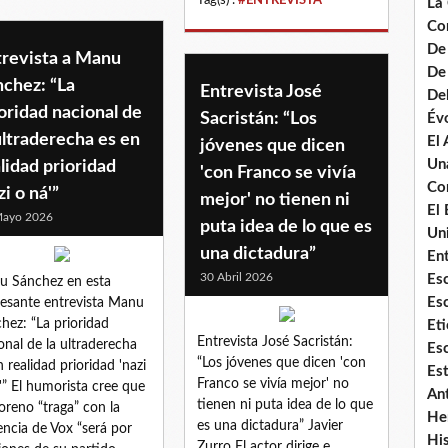
La
Co
De
trevista a Manu
De 
chez: “La
Entrevista José
De
oridad nacional de
Sacristán: “Los
Évo
ultraderecha es en
El
jóvenes que dicen
Un
lidad prioridad
'con Franco se vivía
Co
zi o ná'”
mejor' no tienen ni
El 
Mayo 2026
puta idea de lo que es
Uni
una dictadura”
Ent
30 Abril 2026
Es
 Sánchez en esta
Es
resante entrevista Manu
hez: “La prioridad
Eti
Entrevista José Sacristán:
onal de la ultraderecha
Esc
“Los jóvenes que dicen 'con
n realidad prioridad 'nazi
Es
Franco se vivía mejor' no
'” El humorista cree que
An
tienen ni puta idea de lo que
oreno “traga” con la
He
es una dictadura” Javier
encia de Vox “será por
Hi
Zurro El actor dirige e