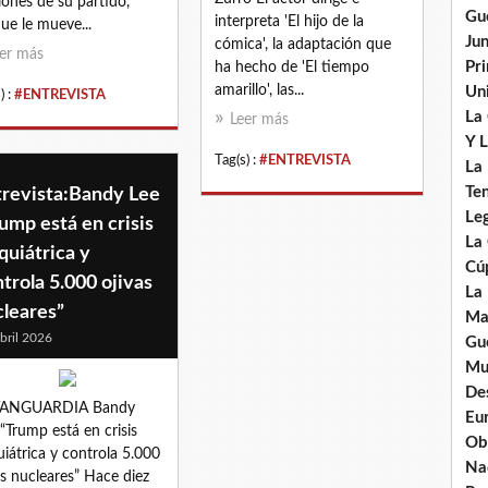
iones de su partido,
Gu
interpreta 'El hijo de la
ue le mueve...
Ju
cómica', la adaptación que
er más
Pr
ha hecho de 'El tiempo
amarillo', las...
Uni
) :
#ENTREVISTA
La
Leer más
Y L
Tag(s) :
#ENTREVISTA
La
Ten
trevista:Bandy Lee
Leg
ump está en crisis
La
quiátrica y
Cú
trola 5.000 ojivas
La
cleares”
Ma
bril 2026
Gue
Mu
De
VANGUARDIA Bandy
Eu
 “Trump está en crisis
Ob
uiátrica y controla 5.000
Nad
as nucleares” Hace diez