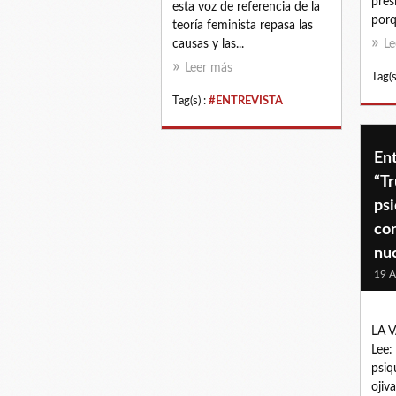
pres
esta voz de referencia de la
porq
teoría feminista repasa las
causas y las...
Le
Leer más
Tag(s
Tag(s) :
#ENTREVISTA
En
“Tr
psi
con
nu
19 A
LA 
Lee:
psiq
ojiv