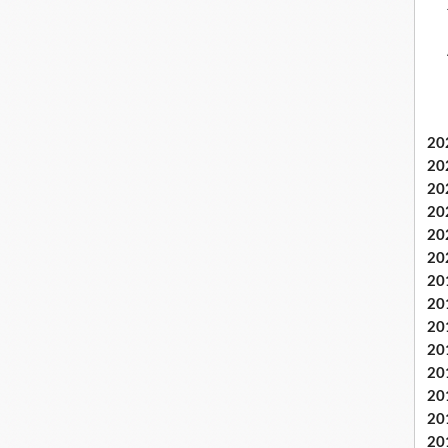
20
20
20
20
20
20
20
20
20
20
20
20
20
20