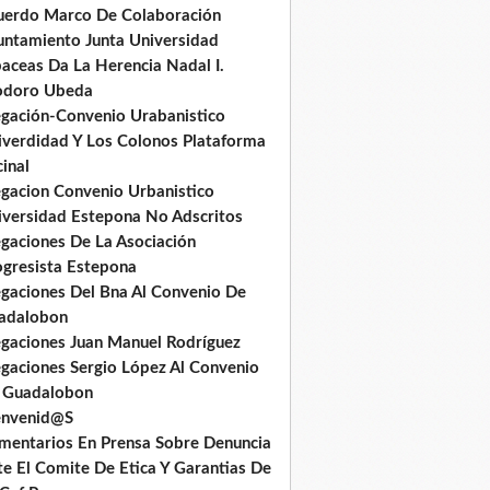
uerdo Marco De Colaboración
untamiento Junta Universidad
baceas Da La Herencia Nadal I.
odoro Ubeda
egación-Convenio Urabanistico
iverdidad Y Los Colonos Plataforma
inal
egacion Convenio Urbanistico
iversidad Estepona No Adscritos
egaciones De La Asociación
ogresista Estepona
egaciones Del Bna Al Convenio De
adalobon
egaciones Juan Manuel Rodríguez
egaciones Sergio López Al Convenio
 Guadalobon
envenid@S
mentarios En Prensa Sobre Denuncia
te El Comite De Etica Y Garantias De