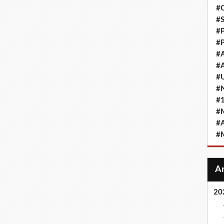
#
#
#
#
#
#
#
#
#
#
#
#
20