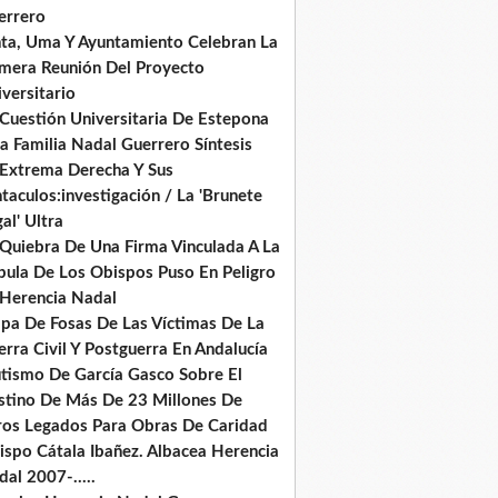
errero
nta, Uma Y Ayuntamiento Celebran La
imera Reunión Del Proyecto
versitario
 Cuestión Universitaria De Estepona
a Familia Nadal Guerrero Síntesis
 Extrema Derecha Y Sus
taculos:investigación / La 'Brunete
al' Ultra
 Quiebra De Una Firma Vinculada A La
pula De Los Obispos Puso En Peligro
 Herencia Nadal
pa De Fosas De Las Víctimas De La
rra Civil Y Postguerra En Andalucía
tismo De García Gasco Sobre El
stino De Más De 23 Millones De
ros Legados Para Obras De Caridad
ispo Cátala Ibañez. Albacea Herencia
al 2007-.....