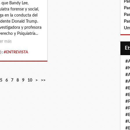
Pa
 que Bandy Lee,
Pa
uiatra forense y social,
Pa
ga en la conducta del
Pa
idente Donald Trump.
vestigadora y profesora
Un
erecho y Psiquiatría...
er más
E
) :
#ENTREVISTA
#
#
#
5
6
7
8
9
10
>
>>
#
#
#
#
#
#
#
#