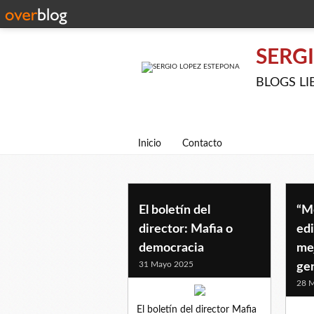
SERG
BLOGS LIBE
Inicio
Contacto
El boletín del
“M
director: Mafia o
edi
democracia
mej
31 Mayo 2025
ge
28 
El boletín del director Mafia