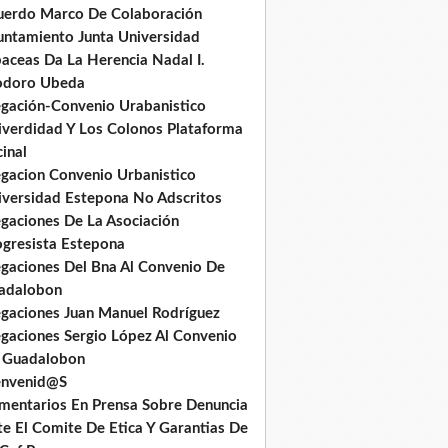
uerdo Marco De Colaboración
untamiento Junta Universidad
baceas Da La Herencia Nadal I.
odoro Ubeda
egación-Convenio Urabanistico
iverdidad Y Los Colonos Plataforma
inal
egacion Convenio Urbanistico
iversidad Estepona No Adscritos
egaciones De La Asociación
ogresista Estepona
egaciones Del Bna Al Convenio De
adalobon
egaciones Juan Manuel Rodríguez
egaciones Sergio López Al Convenio
 Guadalobon
envenid@S
mentarios En Prensa Sobre Denuncia
te El Comite De Etica Y Garantias De