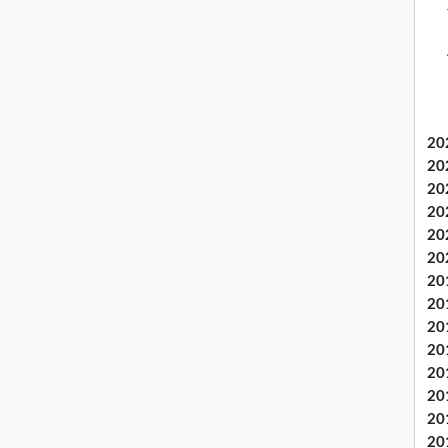
20
20
20
20
20
20
20
20
20
20
20
20
20
20