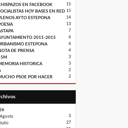
15
CHISPAZOS EN FACEBOOK
15
SOCIALISTAS HOY BASES EN RED
14
PLENOS AYTO ESTEPONA
13
POESIA
7
ASTAPA
6
AYUNTAMIENTO 2011-2015
6
URBANISMO ESTEPONA
4
NOTA DE PRENSA
3
15M
3
MEMORIA HISTORICA
2
A
2
MUCHO PSOE POR HACER
Archivos
26
3
Agosto
27
Julio