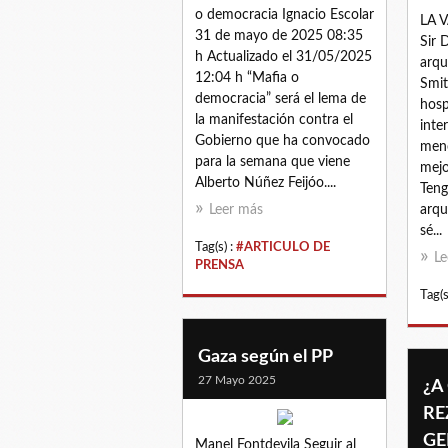
o democracia Ignacio Escolar
LA 
31 de mayo de 2025 08:35
Sir 
h Actualizado el 31/05/2025
arqu
12:04 h “Mafia o
Smit
democracia” será el lema de
hosp
la manifestación contra el
inte
Gobierno que ha convocado
meno
para la semana que viene
mejo
Alberto Núñez Feijóo....
Teng
Leer más
arqu
sé...
Tag(s) :
#ARTICULO DE
Le
PRENSA
Tag(s
Gaza según el PP
27 Mayo 2025
¿A
RE
GE
Manel Fontdevila Seguir al