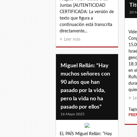
Tit
Juntas [AUTENTICIDAD
CERTIFICADA: La versión de
20 
texto que figura a
continuación está transcrita
directamente...
Víde
Cong
Leer más
15.0
Isra
geno
18:3
Miguel Rellán: “Hay
en e
muchos señores con
Rufi
90 años que han
dura
pasado por la vida,
quie
pero la vida no ha
Le
pasado por ellos”
Tag(s
16 Mayo 2025
PRE
EL PAÍS Miguel Rellán: “Hay