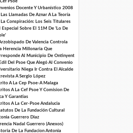
 Cef Psoe
nvenios Docente Y Urbanístico 2008
 Las Llamadas De Aznar A La Teoría
La Conspiración: Los Seis Titulares
l Especial Sobre El 11M De 'Lo De
le'
 Arzobispado De Valencia Controla
a Herencia Millonaria Que
rresponde Al Municipio De Ontinyent
Edil Del Psoe Que Alegó Al Convenio
versitario Niega Ir Contra El Alcalde
revista A Sergio López
crito A La Cep Psoe-A Malaga
critos A La Cef Psoe Y Comision De
ca Y Garantias
ritos A La Cer-Psoe Andalucia
tatutos De La Fundación Cultural
tonia Guerrero Diaz
rencia Nadal Guerrero (Anexos)
storia De La Fundacion Antonia