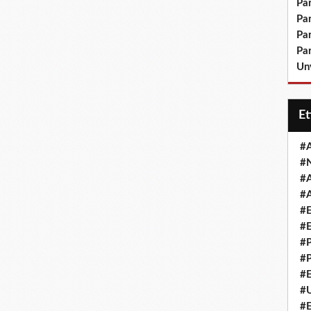
Pa
Pa
Pa
Pa
Un
E
#
#
#
#
#
#
#
#
#
#
#