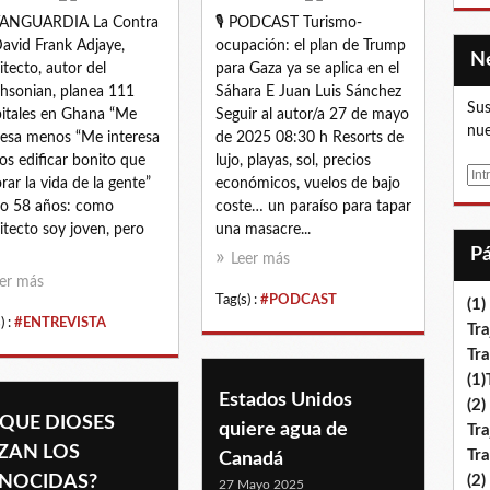
VANGUARDIA La Contra
🎙 PODCAST Turismo-
David Frank Adjaye,
ocupación: el plan de Trump
itecto, autor del
para Gaza ya se aplica en el
hsonian, planea 111
Sáhara E Juan Luis Sánchez
Sus
itales en Ghana “Me
Seguir al autor/a 27 de mayo
nue
resa menos “Me interesa
de 2025 08:30 h Resorts de
s edificar bonito que
lujo, playas, sol, precios
E
rar la vida de la gente”
económicos, vuelos de bajo
m
o 58 años: como
coste… un paraíso para tapar
a
itecto soy joven, pero
una masacre...
i
Leer más
l
er más
Tag(s) :
#PODCAST
(1)
) :
#ENTREVISTA
Tra
Tr
(1
Estados Unidos
(2)
 QUE DIOSES
quiere agua de
Tra
ZAN LOS
Tr
Canadá
NOCIDAS?
(2)
27 Mayo 2025