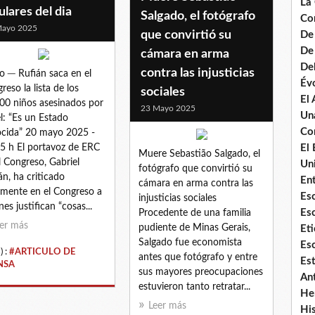
La
ulares del dia
Salgado, el fotógrafo
Co
Mayo 2025
que convirtió su
De
De 
cámara en arma
De
contra las injusticias
o ─ Rufián saca en el
Évo
reso la lista de los
sociales
El
00 niños asesinados por
23 Mayo 2025
Un
el: “Es un Estado
Co
cida” 20 mayo 2025 -
5 h El portavoz de ERC
El 
Muere Sebastião Salgado, el
l Congreso, Gabriel
Uni
fotógrafo que convirtió su
án, ha criticado
Ent
cámara en arma contra las
mente en el Congreso a
Es
injusticias sociales
nes justifican “cosas...
Es
Procedente de una familia
er más
pudiente de Minas Gerais,
Eti
Salgado fue economista
Esc
) :
#ARTICULO DE
antes que fotógrafo y entre
Es
NSA
sus mayores preocupaciones
An
estuvieron tanto retratar...
He
Leer más
Hi