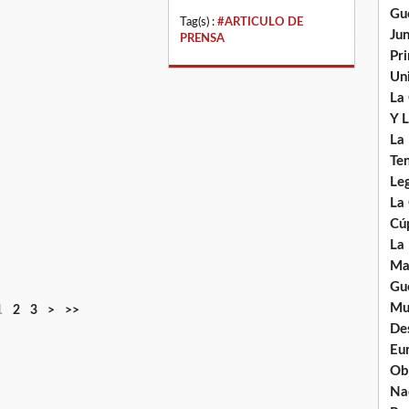
Gu
Tag(s) :
#ARTICULO DE
Ju
PRENSA
Pr
Uni
La
Y L
La
Ten
Leg
La
Cú
La
Ma
Gue
Mu
1
2
3
>
>>
De
Eu
Ob
Nad