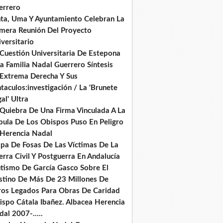
errero
nta, Uma Y Ayuntamiento Celebran La
imera Reunión Del Proyecto
versitario
 Cuestión Universitaria De Estepona
a Familia Nadal Guerrero Síntesis
 Extrema Derecha Y Sus
taculos:investigación / La 'Brunete
al' Ultra
 Quiebra De Una Firma Vinculada A La
pula De Los Obispos Puso En Peligro
 Herencia Nadal
pa De Fosas De Las Víctimas De La
rra Civil Y Postguerra En Andalucía
tismo De García Gasco Sobre El
stino De Más De 23 Millones De
ros Legados Para Obras De Caridad
ispo Cátala Ibañez. Albacea Herencia
al 2007-.....