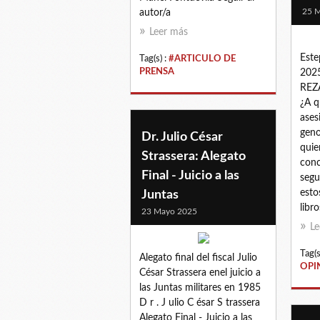
25 
autor/a
Leer más
Este
Tag(s) :
#ARTICULO DE
PRENSA
202
REZ
¿A q
asesi
geno
Dr. Julio César
quie
Strassera: Alegato
conc
Final - Juicio a las
segu
esto
Juntas
libros
23 Mayo 2025
Le
Tag(s
Alegato final del fiscal Julio
OPI
César Strassera enel juicio a
las Juntas militares en 1985
D r . J ulio C ésar S trassera
Alegato Final - Juicio a las