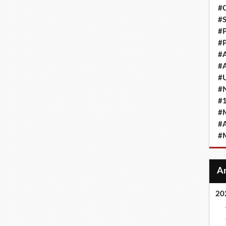
#
#
#
#
#
#
#
#
#
#
#
#
20