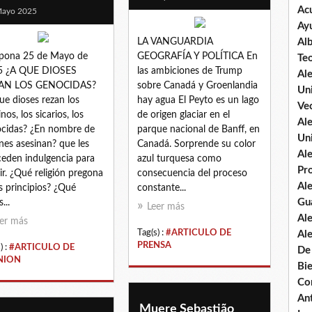
Ac
Mayo 2025
Ay
LA VANGUARDIA
Al
pona 25 de Mayo de
GEOGRAFÍA Y POLÍTICA En
Te
5 ¿A QUE DIOSES
las ambiciones de Trump
Al
AN LOS GENOCIDAS?
sobre Canadá y Groenlandia
Un
ue dioses rezan los
hay agua El Peyto es un lago
Vec
nos, los sicarios, los
de origen glaciar en el
Al
cidas? ¿En nombre de
parque nacional de Banff, en
Un
nes asesinan? que les
Canadá. Sorprende su color
Al
eden indulgencia para
azul turquesa como
Pr
ir. ¿Qué religión pregona
consecuencia del proceso
Al
s principios? ¿Qué
constante...
Gu
...
Leer más
Al
er más
Tag(s) :
#ARTICULO DE
Al
PRENSA
) :
#ARTICULO DE
De
NION
Bi
Co
An
Muere Sebastião