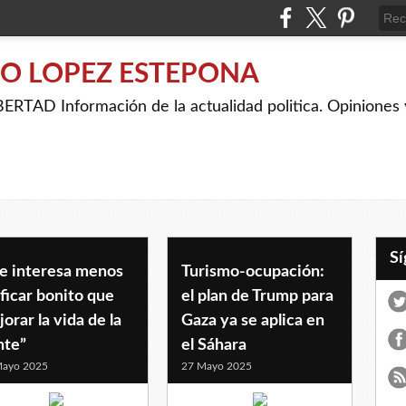
IO LOPEZ ESTEPONA
RTAD Información de la actualidad politica. Opiniones y
e interesa menos
Turismo-ocupación:
ficar bonito que
el plan de Trump para
orar la vida de la
Gaza ya se aplica en
nte”
el Sáhara
Mayo 2025
27 Mayo 2025