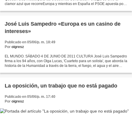
clamor azul que recorreEuropa y mientras en España el PSOE apuesta por
una cortina de humo para tapar los malosresultados de...
José Luis Sampedro «Europa es un casino de
intereses»
Publicado en 05/06/p. m. 18:49
Por
oigresz
EL MUNDO. SÁBADO 4 DE JUNIO DE 2011 CULTURA José Luis Sampedro
firma a los 94 años, con Olga Lucas, 'Cuarteto para un solista', que aborda la
historia de la Humanidad a través de la tierra, el fuego, el agua y el aire
EMMA RODRÍGUEZ / Madrid «Ellos son...
La oposición, un trabajo que no está pagado
Publicado en 05/06/p. m. 17:40
Por
oigresz