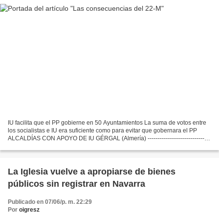
IU facilita que el PP gobierne en 50 Ayuntamientos La suma de votos entre
los socialistas e IU era suficiente como para evitar que gobernara el PP
ALCALDÍAS CON APOYO DE IU GÉRGAL (Almería) --------------------------------
--- 1.099 Habitantes ASPE (Alicante)...
La Iglesia vuelve a apropiarse de bienes
públicos sin registrar en Navarra
Publicado en 07/06/p. m. 22:29
Por
oigresz