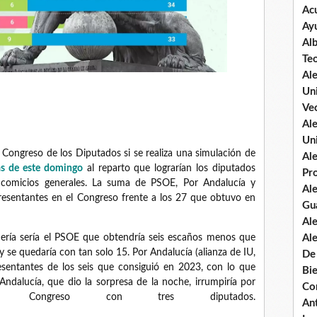
Ac
Ay
Al
Te
Al
Un
Vec
Al
Un
 Congreso de los Diputados si se realiza una simulación de
Al
zas de este domingo
al reparto que lograrían los diputados
Pr
comicios generales. La suma de PSOE, Por Andalucía y
Al
resentantes en el Congreso frente a los 27 que obtuvo en
Gu
Al
dería sería el PSOE que obtendría seis escaños menos que
Al
y se quedaría con tan solo 15. Por Andalucía (alianza de IU,
De
sentantes de los seis que consiguió en 2023, con lo que
Bi
ndalucía, que dio la sorpresa de la noche, irrumpiría por
Co
Congreso con tres diputados.
An