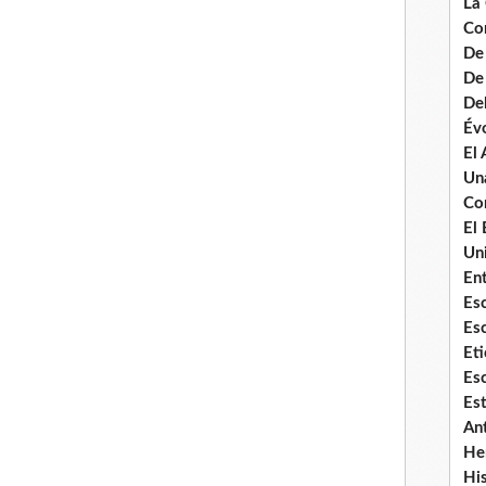
La
Co
De
De 
De
Évo
El
Un
Co
El 
Uni
Ent
Es
Es
Eti
Esc
Es
An
He
Hi