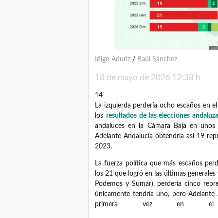
Iñigo Aduriz
/
Raúl Sánchez
18 de mayo de 2026
12:38 h
14
La izquierda perdería ocho escaños en el
los
resultados de las elecciones andalu
andaluces en la Cámara Baja en unos 
Adelante Andalucía obtendría así 19 rep
2023.
La fuerza política que más escaños per
los 21 que logró en las últimas generales 
Podemos y Sumar), perdería cinco repre
únicamente tendría uno, pero Adelante A
primera vez en el 