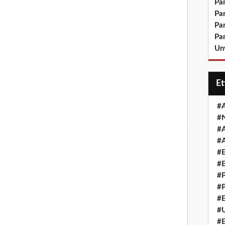
Pa
Pa
Pa
Pa
Un
E
#
#
#
#
#
#
#
#
#
#
#