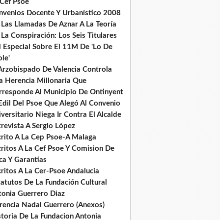
 Cef Psoe
nvenios Docente Y Urbanístico 2008
 Las Llamadas De Aznar A La Teoría
La Conspiración: Los Seis Titulares
l Especial Sobre El 11M De 'Lo De
le'
 Arzobispado De Valencia Controla
a Herencia Millonaria Que
rresponde Al Municipio De Ontinyent
Edil Del Psoe Que Alegó Al Convenio
versitario Niega Ir Contra El Alcalde
revista A Sergio López
crito A La Cep Psoe-A Malaga
critos A La Cef Psoe Y Comision De
ca Y Garantias
ritos A La Cer-Psoe Andalucia
tatutos De La Fundación Cultural
tonia Guerrero Diaz
rencia Nadal Guerrero (Anexos)
storia De La Fundacion Antonia