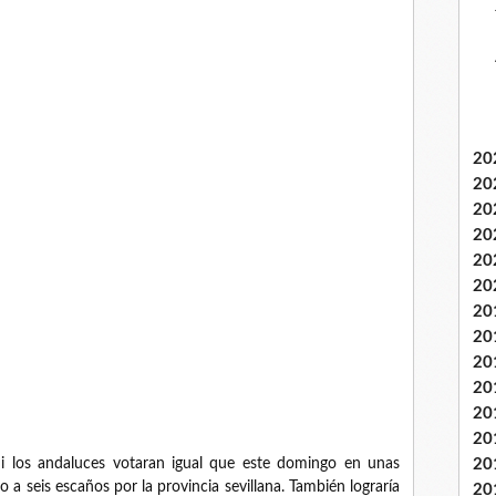
20
20
20
20
20
20
20
20
20
20
20
20
Si los andaluces votaran igual que este domingo en unas
20
 a seis escaños por la provincia sevillana. También lograría
20