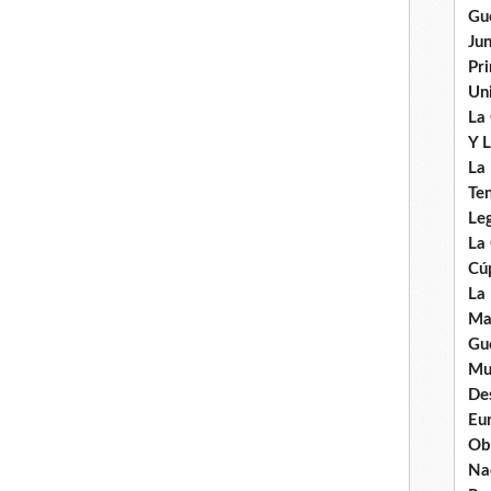
Gu
Ju
Pr
Uni
La
Y L
La
Ten
Leg
La
Cú
La
Ma
Gue
Mu
De
Eu
Ob
Nad