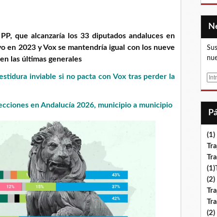
l PP, que alcanzaría los 33 diputados andaluces en
vo en 2023 y Vox se mantendría igual con los nueve
Sus
nue
en las últimas generales
tidura inviable si no pacta con Vox tras perder la
E
m
a
ecciones en Andalucía 2026, municipio a municipio
i
l
(1)
Tra
Tr
(1
(2)
Tra
Tr
(2)