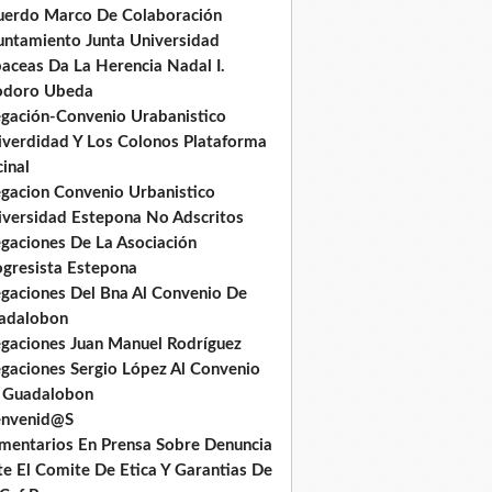
uerdo Marco De Colaboración
untamiento Junta Universidad
baceas Da La Herencia Nadal I.
odoro Ubeda
egación-Convenio Urabanistico
iverdidad Y Los Colonos Plataforma
inal
egacion Convenio Urbanistico
iversidad Estepona No Adscritos
egaciones De La Asociación
ogresista Estepona
egaciones Del Bna Al Convenio De
adalobon
egaciones Juan Manuel Rodríguez
egaciones Sergio López Al Convenio
 Guadalobon
envenid@S
mentarios En Prensa Sobre Denuncia
te El Comite De Etica Y Garantias De