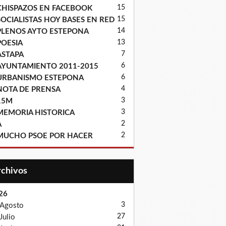
15
CHISPAZOS EN FACEBOOK
15
SOCIALISTAS HOY BASES EN RED
14
PLENOS AYTO ESTEPONA
13
POESIA
7
ASTAPA
6
AYUNTAMIENTO 2011-2015
6
URBANISMO ESTEPONA
4
NOTA DE PRENSA
3
15M
3
MEMORIA HISTORICA
2
A
2
MUCHO PSOE POR HACER
Archivos
26
3
Agosto
27
Julio