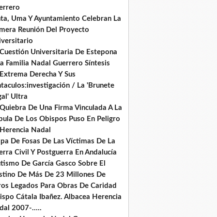
errero
nta, Uma Y Ayuntamiento Celebran La
imera Reunión Del Proyecto
versitario
 Cuestión Universitaria De Estepona
a Familia Nadal Guerrero Síntesis
 Extrema Derecha Y Sus
taculos:investigación / La 'Brunete
al' Ultra
 Quiebra De Una Firma Vinculada A La
pula De Los Obispos Puso En Peligro
 Herencia Nadal
pa De Fosas De Las Víctimas De La
rra Civil Y Postguerra En Andalucía
tismo De García Gasco Sobre El
stino De Más De 23 Millones De
ros Legados Para Obras De Caridad
ispo Cátala Ibañez. Albacea Herencia
al 2007-.....