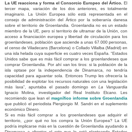
La UE reacciona y forma el Consorcio Europeo del Ártico.
El
tercer mapa, variación de los dos anteriores, es totalmente
imaginario. La Unión Europea sólo está representada en el
consejo de administración del Ártico por la soberanía danesa
sobre el territorio de Groenlandia. Groenlandia no es un estado
miembro de la UE, pero sí territorio de ultramar de la Unión, con
acceso a financiación europea y libertad de circulación para los
groenlandeses, población que asciende a unas 67.000 personas,
el censo de Viladecans (Barcelona) o Collado Villalba (Madrid) en
una isla helada cuya superficie es cuatro veces España. “Estados
Unidos sabe que es más fácil comprar a los groenlandeses que
comprar Groenlandia. Por ahí van los tiros: si la población de la
isla optase por la independencia de Dinamarca, no tendría
capacidad para aguantar sola. Entonces Trump les ofrecería la
posibilidad de explotar los recursos naturales con una legislación
más laxa”, apuntaba el pasado domingo en
La Vanguardia
Ignacio Molina, investigador del Real Instituto Elcano. Les
recomiendo que lean el
magnífico informe sobre Groenlandia
que publicó el periodista Piergiorgio M. Sandri en el suplemento
económico Dinero.
Si es más fácil comprar a los groenlandeses que adquirir el
territorio, ¿por qué no los compra la Unión Europea? La UE
podría implicarse más en la cuestión de Groenlandia ayudando a
Dinamarca a afrontar el reto que le está planteando Estados