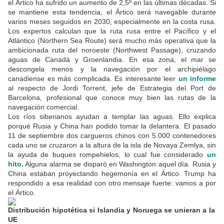
el Ártico ha sufrido un aumento de 2,5º en las últimas décadas. Si
se mantiene esta tendencia, el Ártico será navegable durante
varios meses seguidos en 2030, especialmente en la costa rusa.
Los expertos calculan que la ruta rusa entre el Pacífico y el
Atlántico (Northern Sea Route) será mucho más operativa que la
ambicionada ruta del noroeste (Northwest Passage), cruzando
aguas de Canadá y Groenlandia. En esa zona, el mar se
descongela menos y la navegación por el archipiélago
canadiense es más complicada. Es interesante leer
un informe
al respecto de Jordi Torrent, jefe de Estrategia del Port de
Barcelona, profesional que conoce muy bien las rutas de la
navegación comercial.
Los ríos siberianos ayudan a templar las aguas. Ello explica
porqué Rusia y China han podido tomar la delantera. El pasado
11 de septiembre dos cargueros chinos con 5.000 contenedores
cada uno se cruzaron a la altura de la isla de Novaya Zemlya, sin
la ayuda de buques rompehielos, lo cual fue considerado
un
hito
.
Alguna alarma se disparó en Washington aquel día. Rusia y
China estaban proyectando hegemonía en el Ártico. Trump ha
respondido a esa realidad con otro mensaje fuerte: vamos a por
el Ártico.
Distribución hipotética si Islandia y Noruega se unieran a la
UE