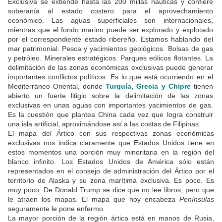
Exclusiva se extiende hasta las 200 millas náuticas y confiere
soberanía al estado costero para el aprovechamiento
económico. Las aguas superficiales son internacionales,
mientras que el fondo marino puede ser explorado y explotado
por el correspondiente estado ribereño. Estamos hablando del
mar patrimonial. Pesca y yacimientos geológicos. Bolsas de gas
y petróleo. Minerales estratégicos. Parques eólicos flotantes. La
delimitación de las zonas económicas exclusivas puede generar
importantes conflictos políticos. Es lo que está ocurriendo en el
Mediterráneo Oriental, donde
Turquía, Grecia y Chipre
tienen
abierto un fuerte litigio sobre la delimitación de las zonas
exclusivas en unas aguas con importantes yacimientos de gas.
Es la cuestión que plantea China cada vez que logra construir
una isla artificial, aproximándose así a las costas de Filipinas.
El mapa del Ártico con sus respectivas zonas económicas
exclusivas nos indica claramente que Estados Unidos tiene en
estos momentos una porción muy minoritaria en la región del
blanco infinito. Los Estados Unidos de América sólo están
representados en el consejo de administración del Ártico por el
territorio de Alaska y su zona marítima exclusiva. Es poco. Es
muy poco. De Donald Trump se dice que no lee libros, pero que
le atraen los mapas. El mapa que hoy encabeza
Penínsulas
seguramente le pone enfermo.
La mayor porción de la región ártica está en manos de Rusia,