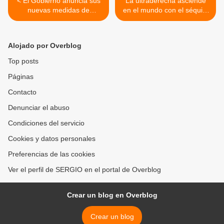
< El Gobierno anuncia sus
La ultraderecha asciende
nuevas medidas de
en el mundo con el séquito
vivienda: ventajas fiscales
de Musk, Trump, Silicon
para el alquiler asequible o
Valley y la oscura ideología
límites a los extranjeros no
que hay tras ellos >
Alojado por Overblog
residentes
Top posts
Páginas
Contacto
Denunciar el abuso
Condiciones del servicio
Cookies y datos personales
Preferencias de las cookies
Ver el perfil de SERGIO en el portal de Overblog
Crear un blog en Overblog
Crear un blog