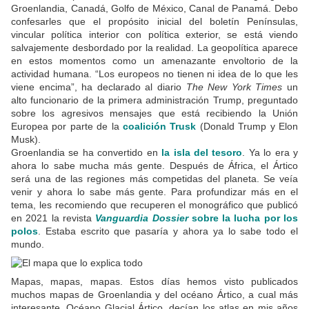
Groenlandia, Canadá, Golfo de México, Canal de Panamá. Debo
confesarles que el propósito inicial del boletín Penínsulas,
vincular política interior con política exterior, se está viendo
salvajemente desbordado por la realidad. La geopolítica aparece
en estos momentos como un amenazante envoltorio de la
actividad humana. “Los europeos no tienen ni idea de lo que les
viene encima”, ha declarado al diario
The New York Times
un
alto funcionario de la primera administración Trump, preguntado
sobre los agresivos mensajes que está recibiendo la Unión
Europea por parte de la
coalición Trusk
(Donald Trump y Elon
Musk).
Groenlandia se ha convertido en
la isla del tesoro
. Ya lo era y
ahora lo sabe mucha más gente. Después de África, el Ártico
será una de las regiones más competidas del planeta. Se veía
venir y ahora lo sabe más gente. Para profundizar más en el
tema, les recomiendo que recuperen el monográfico que publicó
en 2021 la revista
Vanguardia Dossier
sobre la lucha por los
polos
. Estaba escrito que pasaría y ahora ya lo sabe todo el
mundo.
Mapas, mapas, mapas. Estos días hemos visto publicados
muchos mapas de Groenlandia y del océano Ártico, a cual más
interesante. Océano Glacial Ártico, decían los atlas en mis años