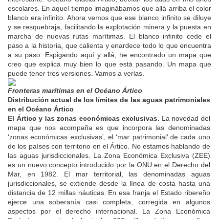
escolares. En aquel tiempo imaginábamos que allá arriba el color
blanco era infinito. Ahora vemos que ese blanco infinito se diluye
y se resquebraja, facilitando la explotación minera y la puesta en
marcha de nuevas rutas marítimas. El blanco infinito cede el
paso a la historia, que calienta y enardece todo lo que encuentra
a su paso. Espigando aquí y allá, he encontrado un mapa que
creo que explica muy bien lo que está pasando. Un mapa que
puede tener tres versiones. Vamos a verlas.
Fronteras marítimas en el Océano Ártico
Distribución actual de los límites de las aguas patrimoniales
en el Océano Ártico
El Ártico y las zonas económicas exclusivas.
La novedad del
mapa que nos acompaña es que incorpora las denominadas
‘zonas económicas exclusivas’, el ‘mar patrimonial’ de cada uno
de los países con territorio en el Ártico. No estamos hablando de
las aguas jurisdiccionales. La Zona Económica Exclusiva (ZEE)
es un nuevo concepto introducido por la ONU en el Derecho del
Mar, en 1982. El mar territorial, las denominadas aguas
jurisdiccionales, se extiende desde la línea de costa hasta una
distancia de 12 millas náuticas. En esa franja el Estado ribereño
ejerce una soberanía casi completa, corregida en algunos
aspectos por el derecho internacional. La Zona Económica