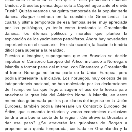
Unidos. ¿Bruselas piensa dejar sola a Copenhague ante el envite
Trusk? Quizás veamos una quinta temporada de la popular serie
danesa
Borgen
centrada en la cuestión de Groenlandia. La
cuarta y última temporada de esa famosa serie, muy apreciada
por los politólogos, ya tenía como trasfondo la Groenlandia
danesa, los dilemas políticos y morales que plantea la
explotación de los yacimientos petroliferos. Ahora hay novedades
importantes en el escenario. En esta ocasión, la ficción lo tendría
difícil para superar a la realidad.
Puestos a imaginar, supongamos que en Bruselas se decide
impulsar el Consorcio Europeo del Ártico, invitando a Noruega e
Islandia a formar parte del mismo, con Dinamarca y Groenlandia
al frente. Noruega no forma parte de la Unión Europea, pero
podría interesarle la iniciativa. Los noruegos, muy celosos de su
independencia nacional, se han molestado por las declaraciones
de Trump, en las que llegó a sugerir el uso de la fuerza para
anexionar la gran isla del Atlántico Norte. A Islandia, en estos
momentos gobernada por los partidarios del ingreso en la Unión
Europea, también podría interesarle un Consorcio Europeo del
Ártico, que sumando territorios y zonas económicas exclusivas
tendría una buena cuota de la región. ¿Se atrevería Bruselas a
dar ese paso? ¿Se atreverán los guionistas de
Borgen
a
proponer una quinta temporada, centrada en Groenlandia y la