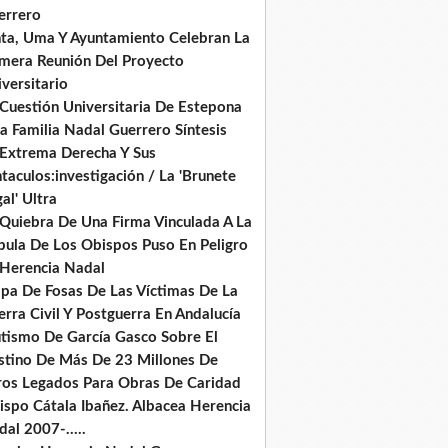
errero
nta, Uma Y Ayuntamiento Celebran La
imera Reunión Del Proyecto
versitario
 Cuestión Universitaria De Estepona
a Familia Nadal Guerrero Síntesis
 Extrema Derecha Y Sus
taculos:investigación / La 'Brunete
al' Ultra
 Quiebra De Una Firma Vinculada A La
pula De Los Obispos Puso En Peligro
 Herencia Nadal
pa De Fosas De Las Víctimas De La
rra Civil Y Postguerra En Andalucía
tismo De García Gasco Sobre El
stino De Más De 23 Millones De
ros Legados Para Obras De Caridad
ispo Cátala Ibañez. Albacea Herencia
al 2007-.....