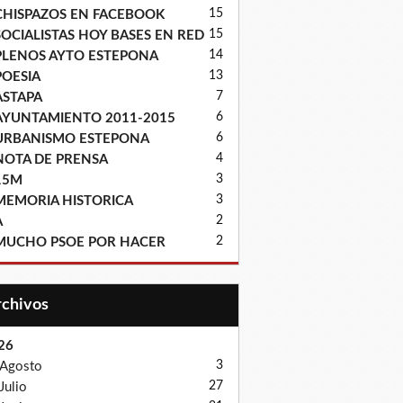
15
CHISPAZOS EN FACEBOOK
15
SOCIALISTAS HOY BASES EN RED
14
PLENOS AYTO ESTEPONA
13
POESIA
7
ASTAPA
6
AYUNTAMIENTO 2011-2015
6
URBANISMO ESTEPONA
4
NOTA DE PRENSA
3
15M
3
MEMORIA HISTORICA
2
A
2
MUCHO PSOE POR HACER
Archivos
26
3
Agosto
27
Julio