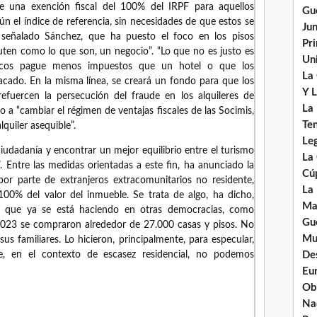
e una exención fiscal del 100% del IRPF para aquellos
Gu
ún el índice de referencia, sin necesidades de que estos se
Ju
 señalado Sánchez, que ha puesto el foco en los pisos
Pr
ibuten como lo que son, un negocio”. “Lo que no es justo es
Uni
ísticos pague menos impuestos que un hotel o que los
La
tacado. En la misma línea, se creará un fondo para que los
Y L
efuercen la persecución del fraude en los alquileres de
La
 “cambiar el régimen de ventajas fiscales de las Socimis,
Ten
quiler asequible”.
Leg
iudadanía y encontrar un mejor equilibrio entre el turismo
La
”. Entre las medidas orientadas a este fin, ha anunciado la
Cú
por parte de extranjeros extracomunitarios no residente,
La
100% del valor del inmueble. Se trata de algo, ha dicho,
Ma
ís, que ya se está haciendo en otras democracias, como
Gue
2023 se compraron alrededor de 27.000 casas y pisos. No
Mu
 sus familiares. Lo hicieron, principalmente, para especular,
e, en el contexto de escasez residencial, no podemos
De
Eu
Ob
Nad