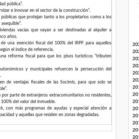
dad pública”.
zar e innovar en el sector de la construcción”.
 públicas que protejan tanto a los propietarios como a los
 asequible”.
viendas vacías que vayan a ser destinadas al alquiler a
nco años.
 de una exención fiscal del 100% del IRPF para aquellos
20
según el índice de referencia.
20
a reforma fiscal para que los pisos turísticos “tributen
20
20
utonómicos y municipales refuercen la persecución del
20
.
20
n de ventajas fiscales de las Socimis, para que solo se
20
le”.
20
 por parte de extranjeros extracomunitarios no residentes,
20
l 100% del valor del inmueble.
26, con más programas de ayudas y especial atención a
20
pacidad y aquellas que residen en zonas degradadas.
20
20
20
20