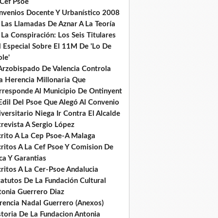
 Cef Psoe
nvenios Docente Y Urbanístico 2008
 Las Llamadas De Aznar A La Teoría
La Conspiración: Los Seis Titulares
l Especial Sobre El 11M De 'Lo De
le'
 Arzobispado De Valencia Controla
a Herencia Millonaria Que
rresponde Al Municipio De Ontinyent
Edil Del Psoe Que Alegó Al Convenio
versitario Niega Ir Contra El Alcalde
revista A Sergio López
crito A La Cep Psoe-A Malaga
critos A La Cef Psoe Y Comision De
ca Y Garantias
ritos A La Cer-Psoe Andalucia
tatutos De La Fundación Cultural
tonia Guerrero Diaz
rencia Nadal Guerrero (Anexos)
storia De La Fundacion Antonia