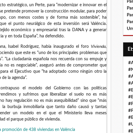
Pa
to estratégico, un Perte, para “modernizar e innovar en el
Pa
, se pretende promover la construcción modular, para poder
Pa
po, con menos costes y de forma más sostenible”, ha
Pa
ue el punto neurálgico de esta inversión será Valéncia.
Un
 tejido económico y empresarial tras la DANA y a generar
ia y en toda España”, ha defendido.
na, Isabel Rodríguez, había inaugurado el foro
Vivienda,
E
ociendo que este es “uno de los principales problemas que
s”. “La ciudadanía española nos recuerda con su empuje y
#
nda no es negociable”, aseguró antes de comprometer que
#
” para el Ejecutivo que “ha adoptado como ningún otro la
#
o de la agenda”.
#
contrapuso el modelo del Gobierno con las políticas
#
Aprendimos y sufrimos que liberalizar el suelo no es más
#
i no hay regulación no es más asequibilidad” sino que “más
#
a la burbuja inmobiliaria que tanto daño causó y tantas
#
efender un modelo en el que el Ministerio lleva meses
#
dad el parque público de vivienda.
#
a promoción de 438 viviendas en València
#