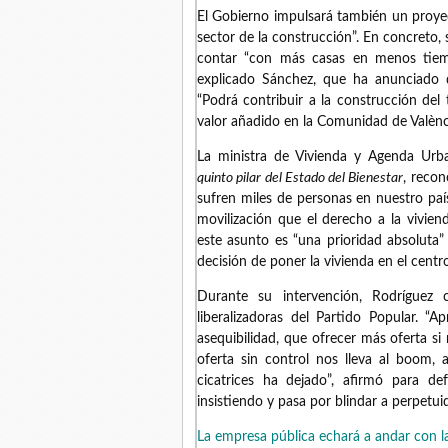
El Gobierno impulsará también un proyec
sector de la construcción”. En concreto
contar “con más casas en menos tiem
explicado Sánchez, que ha anunciado q
“Podrá contribuir a la construcción del
valor añadido en la Comunidad de Valènc
La ministra de Vivienda y Agenda Urba
quinto pilar del Estado del Bienestar
, recon
sufren miles de personas en nuestro paí
movilización que el derecho a la vivie
este asunto es “una prioridad absoluta
decisión de poner la vivienda en el centr
Durante su intervención, Rodríguez 
liberalizadoras del Partido Popular. “
asequibilidad, que ofrecer más oferta s
oferta sin control nos lleva al boom, 
cicatrices ha dejado”, afirmó para d
insistiendo y pasa por blindar a perpetui
La empresa pública echará a andar con l