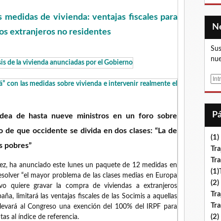
 medidas de vivienda: ventajas fiscales para
 los extranjeros no residentes
Sus
nue
isis de la vivienda anunciadas por el Gobierno
E
” con las medidas sobre vivienda e intervenir realmente el
m
a
i
odea de hasta nueve ministros en un foro sobre
l
ro de que occidente se divida en dos clases: “La de
(1)
os pobres”
Tra
Tr
hez, ha anunciado este lunes un paquete de 12 medidas en
(1
resolver “el mayor problema de las clases medias en Europa
(2)
vo quiere gravar la compra de viviendas a extranjeros
Tra
a, limitará las ventajas fiscales de las Socimis a aquellas
Tr
llevará al Congreso una exención del 100% del IRPF para
(2)
as al índice de referencia.