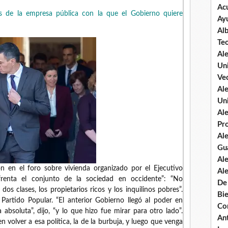
Ac
s de la empresa pública con la que el Gobierno quiere
Ay
Al
Te
Al
Un
Vec
Al
Un
Al
Pr
Al
Gu
Al
ón en el foro sobre vivienda organizado por el Ejecutivo
Al
frenta el conjunto de la sociedad en occidente”: “No
De
os clases, los propietarios ricos y los inquilinos pobres”.
Bi
 Partido Popular. “El anterior Gobierno llegó al poder en
Co
absoluta”, dijo, “y lo que hizo fue mirar para otro lado”.
An
en volver a esa política, la de la burbuja, y luego que venga