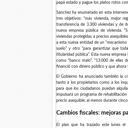
papá estado y pague los platos rotos con e
Sánchez ha enumerado en esta intervenc
tres objetivos: “más vivienda, mejor re
transferencia de 3.300 viviendas y de d
nueva empresa pública de vivienda. “Se
viviendas protegidas a precios asequible
a esta nueva entidad de un “mecanismo l
suelo” y otro “para garantizar que tod
titularidad pública”. Esta nueva empresa
como “banco malo”, “13.000 de ellas d
financió con dinero público y que ahora 
El Gobierno ha anunciado también la cr
tanto a los propietarios como a los inqui
para que los ciudadanos puedan alquilar
impulsará un programa de rehabilitación d
precio asequible, al menos durante cinco
Cambios fiscales: mejoras par
El plan que ha trazado este lunes el 