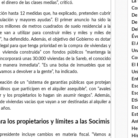
La
l dinero de las clases medias”, criticó.
Co
ión hasta 12 medidas que, ha explicado, pretenden cubrir
De
gulación y mayores ayudas”. El primer anuncio ha sido la
De 
os millones de metros cuadrados de suelo residencial a la
De
 van a utilizar para construir miles y miles y miles de
Évo
s”, ha defendido. Además, el objetivo del Gobierno es dotar
El
egal para que tenga prioridad en la compra de viviendas y
Un
a vivienda construida” con fondos públicos “mantenga la
Co
 incorporará unas 30.000 viviendas de la Sareb, el conocido
El 
e manera inmediata”. “Es una bolsa de inmuebles que se
Uni
vamos a devolver a la gente”, ha indicado.
Ent
eación de un “sistema de garantías públicas que protejan
Es
linos que participen en el alquiler asequible”, con “avales
Es
 y los propietarios lo hagan sin asumir riesgos”. Además,
Eti
e viviendas vacías que vayan a ser destinadas al alquiler a
Esc
 años.
Es
a los propietarios y límites a las Socimis
An
He
presidente incluye cambios en materia fiscal. “Vamos a
Hi