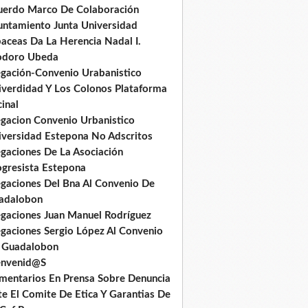
uerdo Marco De Colaboración
untamiento Junta Universidad
baceas Da La Herencia Nadal I.
odoro Ubeda
egación-Convenio Urabanistico
iverdidad Y Los Colonos Plataforma
inal
egacion Convenio Urbanistico
iversidad Estepona No Adscritos
egaciones De La Asociación
ogresista Estepona
egaciones Del Bna Al Convenio De
adalobon
egaciones Juan Manuel Rodríguez
egaciones Sergio López Al Convenio
 Guadalobon
envenid@S
mentarios En Prensa Sobre Denuncia
te El Comite De Etica Y Garantias De