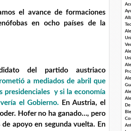
Ac
zamos el avance de formaciones
Ay
Al
xenófobas en ocho países de la
Te
Al
Un
Vec
Al
Un
Al
didato del partido austriaco
Pr
Al
rometió a mediados de abril que
Gu
s presidenciales y si la economía
Al
Al
lvería el Gobierno
.
En Austria, el
De
Bi
poder. Hofer no ha ganado…, pero
Co
 de apoyo en segunda vuelta. En
An