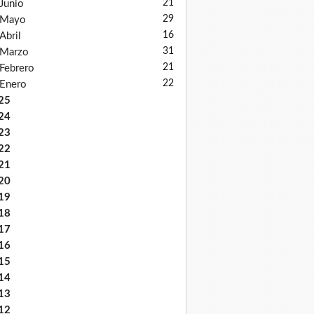
21
Junio
mo de los
29
Mayo
16
partido tiene
Abril
31
Marzo
21
Febrero
22
Enero
25
eron en las
24
23
22
21
20
19
18
17
16
15
14
13
olítica francesa.
12