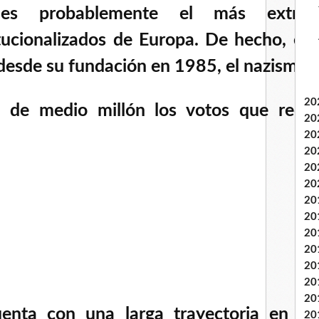
es probablemente el más extre
tucionalizados de Europa. De hecho, el 
desde su fundación en 1985, el nazismo.
20
de medio millón los votos que recibi
20
20
20
20
20
20
20
20
20
20
20
20
enta con una larga trayectoria en la p
20