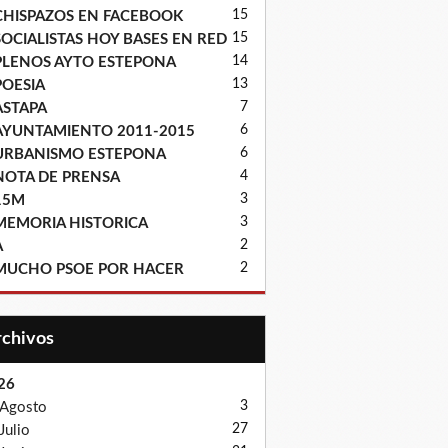
15
CHISPAZOS EN FACEBOOK
15
SOCIALISTAS HOY BASES EN RED
14
PLENOS AYTO ESTEPONA
13
POESIA
7
ASTAPA
6
AYUNTAMIENTO 2011-2015
6
URBANISMO ESTEPONA
4
NOTA DE PRENSA
3
15M
3
MEMORIA HISTORICA
2
A
2
MUCHO PSOE POR HACER
Archivos
26
3
Agosto
27
Julio