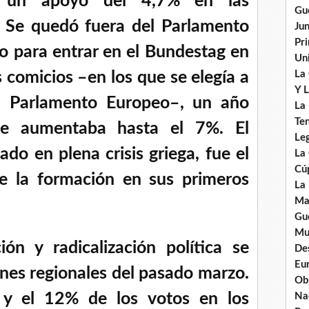
a un apoyo del 4,7% en las
Gu
s. Se quedó fuera del Parlamento
Ju
Pr
mo para entrar en el Bundestag en
Uni
s comicios –en los que se elegía a
La
Y L
el Parlamento Europeo–, un año
La
Ten
aje aumentaba hasta el 7%. El
Leg
do en plena crisis griega, fue el
La
Cú
e la formación en sus primeros
La
Ma
Gue
Mu
ión y radicalización política se
De
Eu
ones regionales del pasado marzo.
Ob
y el 12% de los votos en los
Nad