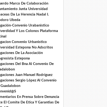
uerdo Marco De Colaboración
untamiento Junta Universidad
baceas Da La Herencia Nadal I.
odoro Ubeda
egación-Convenio Urabanistico
iverdidad Y Los Colonos Plataforma
inal
egacion Convenio Urbanistico
iversidad Estepona No Adscritos
egaciones De La Asociación
ogresista Estepona
egaciones Del Bna Al Convenio De
adalobon
egaciones Juan Manuel Rodríguez
egaciones Sergio López Al Convenio
 Guadalobon
envenid@S
mentarios En Prensa Sobre Denuncia
te El Comite De Etica Y Garantias De