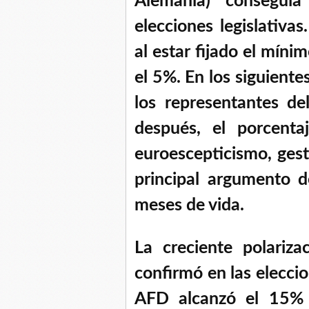
Alemania) conseguí
elecciones legislativa
al estar fijado el míni
el 5%. En los siguiente
los representantes d
después, el porcent
euroescepticismo, gesta
principal argumento d
meses de vida.
La creciente polarizac
confirmó en las elecci
AFD alcanzó el 15% 