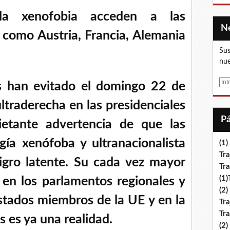
la xenofobia acceden a las
s como Austria, Francia, Alemania
Sus
nue
E
s han evitado el domingo 22 de
m
ultraderecha en las presidenciales
a
i
ietante advertencia de que las
l
gía xenófoba y ultranacionalista
(1)
Tra
igro latente. Su cada vez mayor
Tr
(1
l en los parlamentos regionales y
(2)
stados miembros de la UE y en la
Tra
Tr
 es ya una realidad.
(2)