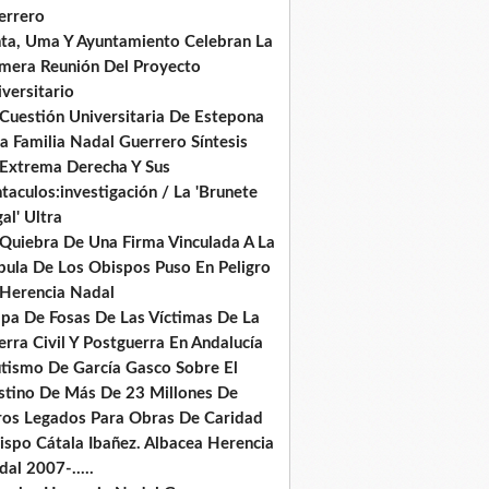
errero
nta, Uma Y Ayuntamiento Celebran La
imera Reunión Del Proyecto
versitario
 Cuestión Universitaria De Estepona
a Familia Nadal Guerrero Síntesis
 Extrema Derecha Y Sus
taculos:investigación / La 'Brunete
al' Ultra
 Quiebra De Una Firma Vinculada A La
pula De Los Obispos Puso En Peligro
 Herencia Nadal
pa De Fosas De Las Víctimas De La
rra Civil Y Postguerra En Andalucía
tismo De García Gasco Sobre El
stino De Más De 23 Millones De
ros Legados Para Obras De Caridad
ispo Cátala Ibañez. Albacea Herencia
al 2007-.....