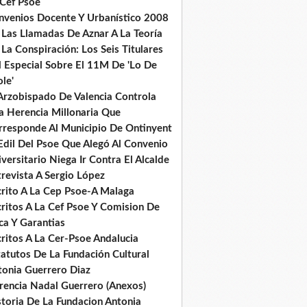
 Cef Psoe
nvenios Docente Y Urbanístico 2008
 Las Llamadas De Aznar A La Teoría
La Conspiración: Los Seis Titulares
l Especial Sobre El 11M De 'Lo De
le'
 Arzobispado De Valencia Controla
a Herencia Millonaria Que
rresponde Al Municipio De Ontinyent
Edil Del Psoe Que Alegó Al Convenio
versitario Niega Ir Contra El Alcalde
revista A Sergio López
crito A La Cep Psoe-A Malaga
critos A La Cef Psoe Y Comision De
ca Y Garantias
ritos A La Cer-Psoe Andalucia
tatutos De La Fundación Cultural
tonia Guerrero Diaz
rencia Nadal Guerrero (Anexos)
storia De La Fundacion Antonia