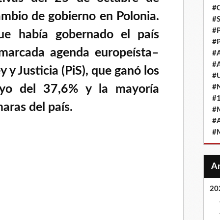
#
mbio de gobierno en Polonia.
#
#
ue había gobernado el país
#
marcada agenda europeísta–
#
#
 y Justicia (PiS), que ganó los
#
yo del 37,6% y la mayoría
#
#
aras del país.
#
#
#
20