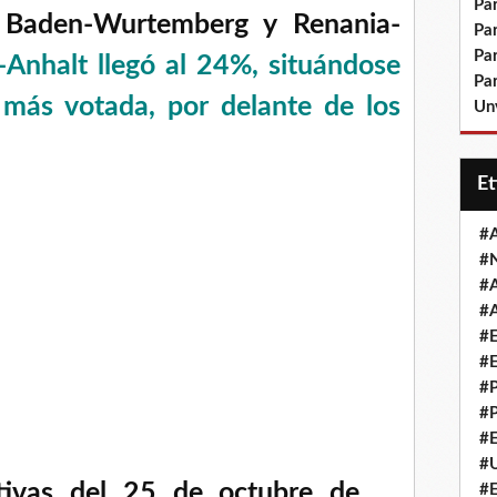
Pa
e Baden-Wurtemberg y Renania-
Pa
Pa
-Anhalt llegó al 24%, situándose
Pa
más votada, por delante de los
Un
E
#
#
#
#
#
#
#
#
#
#
ativas del 25 de octubre de
#