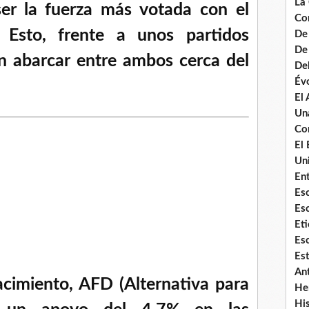
La
ser la fuerza más votada con el
Co
 Esto, frente a unos partidos
De
De 
an abarcar entre ambos cerca del
De
Évo
El
Un
Co
El 
Uni
Ent
Es
Es
Eti
Esc
Es
An
cimiento, AFD (Alternativa para
He
Hi